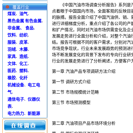
《中国汽油市场调查分析报告》系列是汽
覆盖行业
点着眼于中国国内市场，全面客观的反映目
煤炭
油气
、
、
的脉搏。报告全面介绍了中国汽油供、销、
黑色金属
有色金属
、
进行详细梯度分析，重点介绍了各公司的产
非金属、
食品
、
和扩产情况，同时对汽油市场供需变化及企
饮料
纺织
、
、
发展走势进行全面分析和介绍，对整个汽油
服装
皮革
结。报告可根据不同的客户需求，分别对汽
、
、
市场竞争现状，行业未来发展趋势的预测进
羽绒
木藤
、
、
场不断发展变化的背景下发布的专向行业研
家具
造纸
、
、
行业的发展走势进行了分析阐述，方便客户
文体
化工
、
、
医药
塑料
、
、
第一章
汽油
产品专项调研方法介绍
橡胶
化纤
、
第一节
调研方式介绍
机械设备
电工电
、
气
第二节
市场规模统计范畴
、
通信电子
仪器仪
、
第三节
市场预测模型
表
、
电力热力
新能源
、
第二章
汽油
项目产品市场环境分析