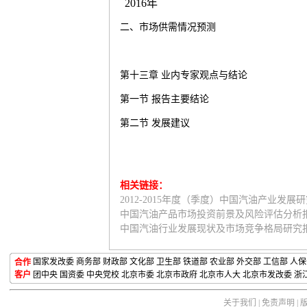
2016
年
二、市场供需情况预测
第十三章
业内专家观点与结论
第一节
报告主要结论
第二节
发展建议
相关链接：
2012-2015年度（季度）中国汽油产业发
中国汽油产品市场投资前景及风险评估分析
中国汽油行业发展现状及市场竞争格局研究
国家发改委
商务部
财政部
文化部
卫生部
铁道部
农业部 外交部 工信部 人
合作
客户
团中央
国资委
中央党校
北京市委
北京市政府
北京市人大
北京市发改委
浙
关于我们
|
免责声明
|