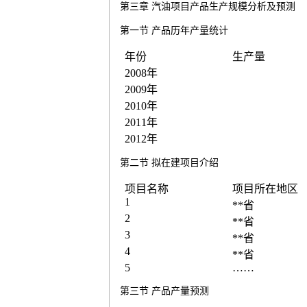
第三章
汽油
项目产品生产规模分析及预测
第一节
产品历年产量统计
年份
生产量
2008
年
2009
年
2010
年
2011
年
2012
年
第二节
拟在建项目介绍
项目名称
项目所在地区
1
**
省
2
**
省
3
**
省
4
**
省
5
……
第三节
产品产量预测